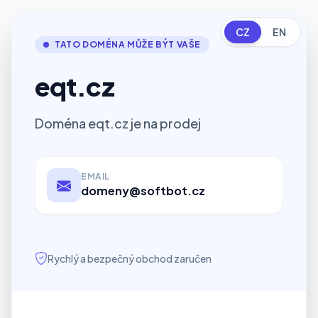
CZ
EN
TATO DOMÉNA MŮŽE BÝT VAŠE
eqt.cz
Doména eqt.cz je na prodej
EMAIL
domeny@softbot.cz
Rychlý a bezpečný obchod zaručen